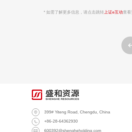
* 如需了解更多信息，请点击跳转
上证e互动
查看
399# Yiteng Road, Chengdu, China

+86-28-64362930

600392@shengheholding.com
