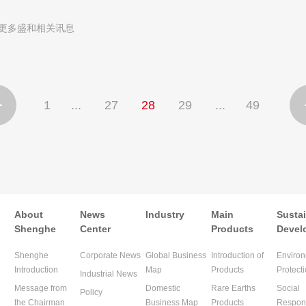
更多盛和相关讯息
1
...
27
28
29
...
49

About
News
Industry
Main
Susta
Shenghe
Center
Products
Devel
Shenghe
Corporate News
Global Business
Introduction of
Environ
Introduction
Map
Products
Protect
Industrial News
Message from
Domestic
Rare Earths
Social
Policy
the Chairman
Business Map
Products
Respons