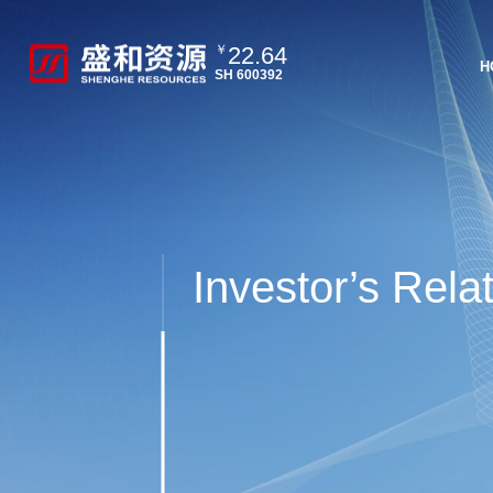
22.64
￥
H
SH 600392
Investor’s Rela