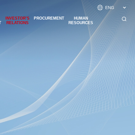

INVESTOR’S
PROCUREMENT
HUMAN

T
RELATIONS
RESOURCES