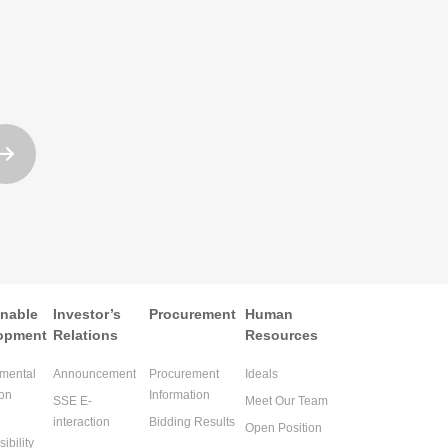

inable
Investor’s
Procurement
Human
opment
Relations
Resources
mental
Announcement
Procurement
Ideals
ion
Information
SSE E-
Meet Our Team
interaction
Bidding Results
Open Position
ibility