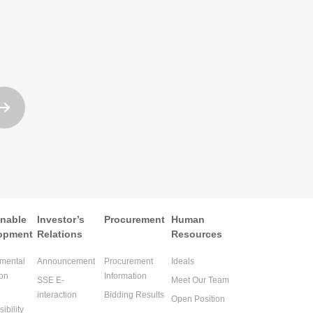

inable
Investor’s
Procurement
Human
opment
Relations
Resources
mental
Announcement
Procurement
Ideals
ion
Information
SSE E-
Meet Our Team
interaction
Bidding Results
Open Position
ibility