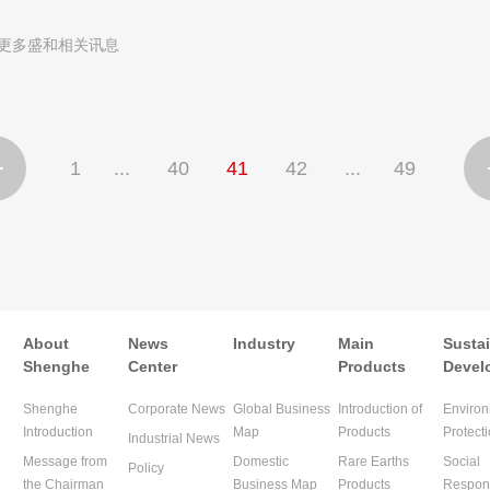
更多盛和相关讯息
1
...
40
41
42
...
49

About
News
Industry
Main
Susta
Shenghe
Center
Products
Devel
Shenghe
Corporate News
Global Business
Introduction of
Environ
Introduction
Map
Products
Protect
Industrial News
Message from
Domestic
Rare Earths
Social
Policy
the Chairman
Business Map
Products
Respons