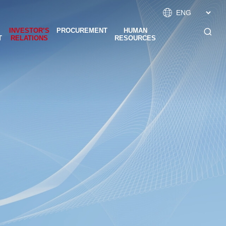

INVESTOR’S
PROCUREMENT
HUMAN

T
RELATIONS
RESOURCES