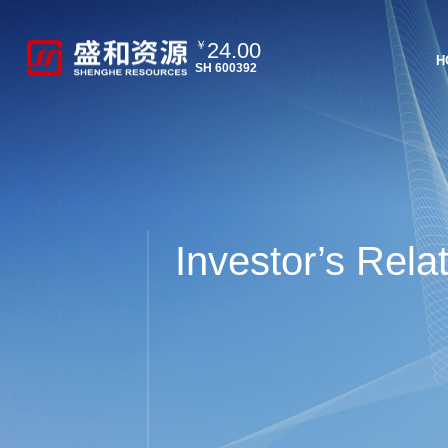
24.00
￥
H
SH 600392
Investor’s Rela