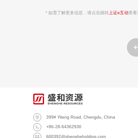
* 如需了解更多信息，请点击跳转
上证e互动
查看
399# Yiteng Road, Chengdu, China

+86-28-64362930

600392@shengheholding.com
