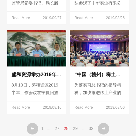
监管局党委书记、局长滕
队参观了丰华实业有限公
必焱在乐山调研期间，在
司。盛和资源董事长兼总
四川证监局副局长蔡英、
Read More
2019/09/27
经理胡泽松，副董事长唐
Read More
2019/08/26
五通桥区委书记张国清等
光跃以及各主要子公司负
人的陪同下，考察了乐山
责人参与了此次活动。丰
盛和稀土股份有限公司。
华实业董事长王峰、总经
盛和资源董事兼乐山盛和
理袁鹰、副总经理袁航接
董事长曾明、盛和资源董
待了盛和资源一行。袁鹰
事兼乐山盛和总经理王晓
对盛和资源的来访表示欢
晖、盛和资源董事会秘书
迎，袁航介绍了丰华实业
盛和资源举办2019年半年工作会
“中国（赣州）稀土产业高质量发展论坛”在赣州举办
郭晓雷等参与会见。
的发展历史，并重点介绍
8月10日，盛和资源2019
为落实习总书记的指导精
了其下属企业丰华生物科
半年工作会议在宁夏回族
神，加快推进稀土产业的
技有限公司的情况。胡泽
自治区银川市举行。董事
高质量发展，“中国（赣
松对丰华实业的接待表示
长兼总经理胡泽松主持会
Read More
2019/08/16
州）稀土产业高质量发展
Read More
2019/08/06
感谢，并充分肯定了双方
议并做了重要讲话。
论坛”于2019年7月8日在赣
的合作。会后，盛和资源
州锦江国际大酒店隆重举
一行参观了丰华生物科技
1
...
27
28
29
...
32


行。本次会议以“创新、绿
有限公司氯化亚砜项目的