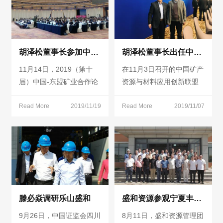
胡泽松董事长参加中国-东盟矿业论坛
胡泽松董事长出任中国矿产资源与材料应用创新联盟常务理事
11月14日，2019（第十
在11月3日召开的中国矿产
届）中国-东盟矿业合作论
资源与材料应用创新联盟
坛暨推介展示会在广西南
理事会一届二次大会上，
宁开幕，盛和资源胡泽松
Read More
2019/11/19
经联盟理事长彭苏萍院士
Read More
2019/11/07
董事长应邀带队参加。
和常务副理事长毛景文院
士提名，成都矿产资源综
合利用研究所所长、盛和
资源董事长胡泽松出任联
盟理事会常务理事。
滕必焱调研乐山盛和
盛和资源参观宁夏丰华实业有限公司
9月26日，中国证监会四川
8月11日，盛和资源管理团