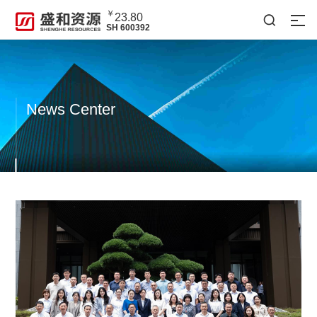
￥
23.80

SH 600392
News Center